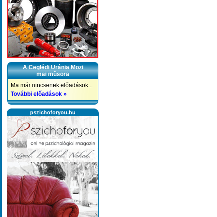
A Ceglédi Uránia Mozi
mai műsora
Ma már nincsenek előadások...
További előadások »
pszichoforyou.hu