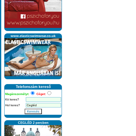
www.elasticswimwear.co.uk
Telefonszám kereső
Magánszemélyt:
Céget:
Kit keres?
Hol keres?
Keresés
CEGLÉD 2 percben