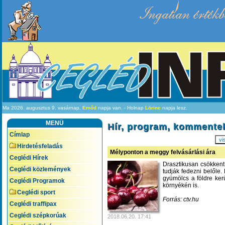
Ingatlan értékb
Ma 2026. augusztus 9. vasárnap,
Emőd
napja van. - Holnap
Lörinc
napja lesz.
MENÜ
Hír, program, kommente
Címlap
vi
Hirdetésfeladás
Mélyponton a meggy felvásárlási ára
Ceglédi Hírek
Drasztikusan csökkent
Ceglédi közlemények
tudják fedezni belőle.
gyümölcs a földre ker
Ceglédi Programok
környékén is.
Ceglédi sport
Forrás: ctv.hu
Ceglédi traffipax
Ceglédi szépkorúak
2018.06.20. 17:41