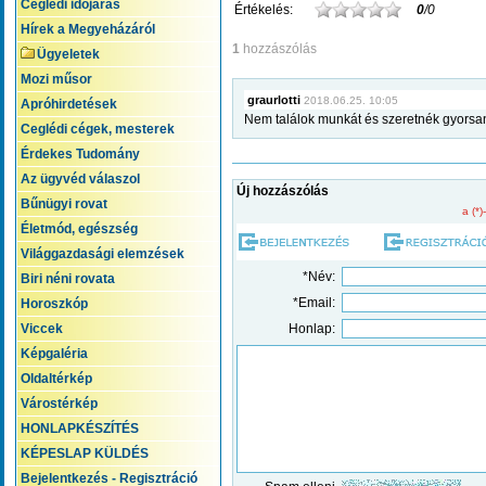
Ceglédi időjárás
Értékelés:
0
/0
Hírek a Megyeházáról
1
hozzászólás
Ügyeletek
Mozi műsor
graurlotti
2018.06.25. 10:05
Apróhirdetések
Nem találok munkát és szeretnék gyors
Ceglédi cégek, mesterek
Érdekes Tudomány
Az ügyvéd válaszol
Új hozzászólás
Bűnügyi rovat
a (*)
Életmód, egészség
Világgazdasági elemzések
*Név:
Biri néni rovata
*Email:
Horoszkóp
Viccek
Honlap:
Képgaléria
Oldaltérkép
Várostérkép
HONLAPKÉSZÍTÉS
KÉPESLAP KÜLDÉS
Bejelentkezés - Regisztráció