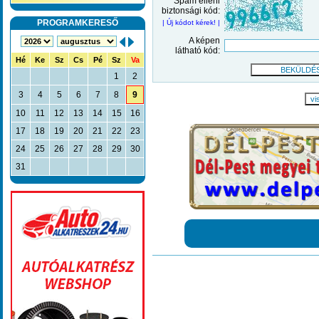
Spam elleni
biztonsági kód:
PROGRAMKERESŐ
| Új kódot kérek! |
A képen
látható kód:
Hé
Ke
Sz
Cs
Pé
Sz
Va
1
2
3
4
5
6
7
8
9
vi
10
11
12
13
14
15
16
17
18
19
20
21
22
23
24
25
26
27
28
29
30
31