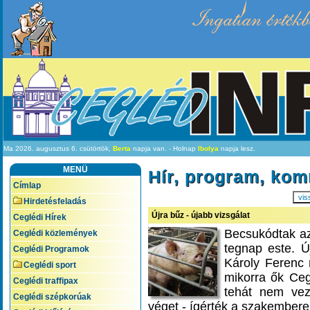
Ingatlan értékb
Ma 2026. augusztus 6. csütörtök,
Berta
napja van. - Holnap
Ibolya
napja lesz.
MENÜ
Hír, program, ko
Címlap
vis
Hirdetésfeladás
Újra bűz - újabb vizsgálat
Ceglédi Hírek
Becsukódtak az
Ceglédi közlemények
tegnap este. Új
Ceglédi Programok
Károly Ferenc r
Ceglédi sport
mikorra ők Ceg
Ceglédi traffipax
tehát nem vez
Ceglédi szépkorúak
véget - ígérték a szakembere