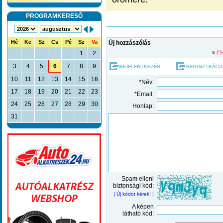
PROGRAMKERESŐ
Hé
Ke
Sz
Cs
Pé
Sz
Va
Új hozzászólás
a (*)
1
2
3
4
5
6
7
8
9
10
11
12
13
14
15
16
*Név:
17
18
19
20
21
22
23
*Email:
24
25
26
27
28
29
30
Honlap:
31
Spam elleni
biztonsági kód:
| Új kódot kérek! |
A képen
látható kód: