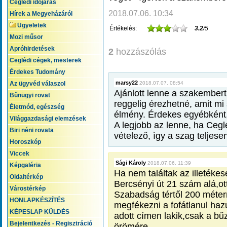
Ceglédi időjárás
2018.07.06. 10:34
Hírek a Megyeházáról
Ügyeletek
Értékelés:
3.2
/5
Mozi műsor
Apróhirdetések
2
hozzászólás
Ceglédi cégek, mesterek
Érdekes Tudomány
marsy22
Az ügyvéd válaszol
2018.07.07. 08:54
Ajánlott lenne a szakembert
Bűnügyi rovat
reggelig érezhetné, amit mi 
Életmód, egészség
élmény. Érdekes egyébként, h
Világgazdasági elemzések
A legjobb az lenne, ha Cegléd
Biri néni rovata
vételező, ìgy a szag teljes
Horoszkóp
Viccek
Sági Károly
2018.07.06. 11:39
Képgaléria
Ha nem találtak az illetéke
Oldaltérkép
Bercsényi út 21 szám alá,ot
Várostérkép
Szabadság tértől 200 méterr
HONLAPKÉSZÍTÉS
megfékezni a fofátlanul hazu
KÉPESLAP KÜLDÉS
adott címen lakik,csak a bűz
Bejelentkezés - Regisztráció
örömére.