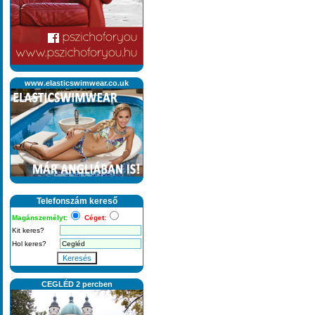
www.elasticswimwear.co.uk
Telefonszám kereső
Magánszemélyt:
Céget:
Kit keres?
Hol keres?
Keresés
CEGLÉD 2 percben