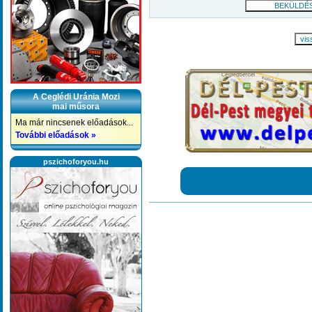
vis
A Ceglédi Uránia Mozi
mai műsora
Ma már nincsenek előadások...
További előadások »
pszichoforyou.hu