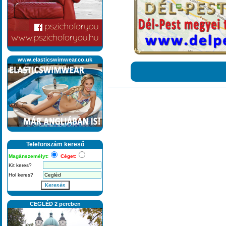
www.elasticswimwear.co.uk
Telefonszám kereső
Magánszemélyt:
Céget:
Kit keres?
Hol keres?
Keresés
CEGLÉD 2 percben