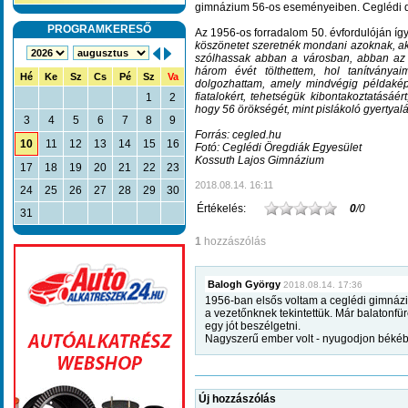
gimnázium 56-os eseményeiben. Ceglédi diá
PROGRAMKERESŐ
Az 1956-os forradalom 50. évfordulóján így
köszönetet szeretnék mondani azoknak, ak
szólhassak abban a városban, abban az 
három évét tölthettem, hol tanítványai
Hé
Ke
Sz
Cs
Pé
Sz
Va
dolgozhattam, amely mindvégig példakép
fiatalokért, tehetségük kibontakoztatásáé
1
2
hogy 56 örökségét, mint pislákoló gyertyal
3
4
5
6
7
8
9
Forrás: cegled.hu
10
11
12
13
14
15
16
Fotó: Ceglédi Öregdiák Egyesület
Kossuth Lajos Gimnázium
17
18
19
20
21
22
23
2018.08.14. 16:11
24
25
26
27
28
29
30
Értékelés:
0
/0
31
1
hozzászólás
Balogh György
2018.08.14. 17:36
1956-ban elsős voltam a ceglédi gimnázi
a vezetőnknek tekintettük. Már balatonfüre
egy jót beszélgetni.
Nagyszerű ember volt - nyugodjon béké
Új hozzászólás