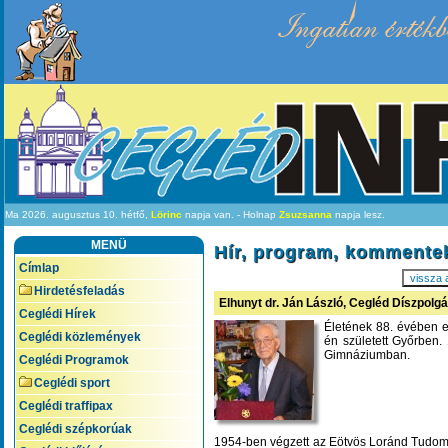
Ingatlan értékb
Ma 2026. augusztus 10. hétfő,
Lörinc
napja van. - Holnap
Zsuzsanna
napja lesz.
MENÜ
Hír, program, kommente
Címlap
vissza 
Hirdetésfeladás
Elhunyt dr. Ján László, Cegléd Díszpolg
Ceglédi Hírek
Életének 88. évében e
Ceglédi közlemények
én született Győrben.
Gimnáziumban.
Ceglédi Programok
Ceglédi sport
Ceglédi traffipax
Ceglédi szépkorúak
1954-ben végzett az Eötvös Loránd Tudom