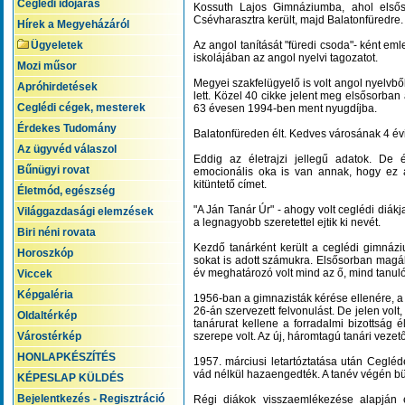
Ceglédi időjárás
Kossuth Lajos Gimnáziumba, ahol elsőso
Csévharasztra került, majd Balatonfüredre.
Hírek a Megyeházáról
Ügyeletek
Az angol tanítását "füredi csoda"- ként emle
iskolájában az angol nyelvi tagozatot.
Mozi műsor
Megyei szakfelügyelő is volt angol nyelvbő
Apróhirdetések
lett. Közel 40 cikke jelent meg elsősorba
Ceglédi cégek, mesterek
63 évesen 1994-ben ment nyugdíjba.
Érdekes Tudomány
Balatonfüreden élt. Kedves városának 4 évi
Az ügyvéd válaszol
Eddig az életrajzi jellegű adatok. De 
Bűnügyi rovat
emocionális oka is van annak, hogy ez
kitüntető címet.
Életmód, egészség
"A Ján Tanár Úr" - ahogy volt ceglédi diák
Világgazdasági elemzések
a legnagyobb szeretettel ejtik ki nevét.
Biri néni rovata
Kezdő tanárként került a ceglédi gimnázi
Horoszkóp
sokat is adott számukra. Elsősorban magá
év meghatározó volt mind az ő, mind tanuló
Viccek
Képgaléria
1956-ban a gimnazisták kérése ellenére, a 
26-án szervezett felvonulást. De jelen volt,
Oldaltérkép
tanárurat kellene a forradalmi bizottság é
Várostérkép
szerepe volt. Az új, háromtagú tanári vezet
HONLAPKÉSZÍTÉS
1957. márciusi letartóztatása után Ceglé
vád nélkül hazaengedték. A tanév végén bü
KÉPESLAP KÜLDÉS
Bejelentkezés - Regisztráció
Régi diákok visszaemlékezése alapján 