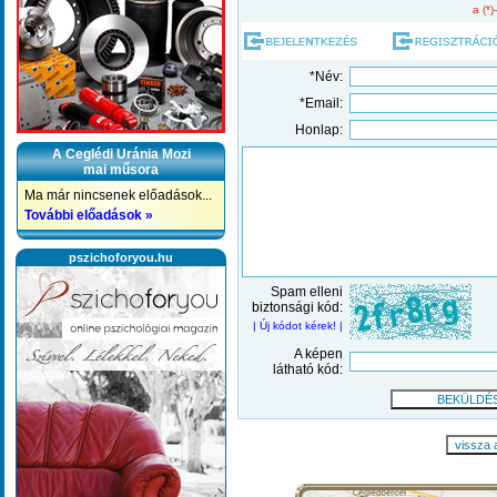
a (*)
*Név:
*Email:
Honlap:
A Ceglédi Uránia Mozi
mai műsora
Ma már nincsenek előadások...
További előadások »
pszichoforyou.hu
Spam elleni
biztonsági kód:
| Új kódot kérek! |
A képen
látható kód:
vissza 