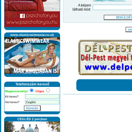
A képen
látható kód:
vis
www.elasticswimwear.co.uk
Telefonszám kereső
Magánszemélyt:
Céget:
Kit keres?
Hol keres?
Keresés
CEGLÉD 2 percben