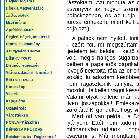
Ceglédi időjárás
rászoktam. Azt mondta az 
ásványvíz, azt nagyon szemme
Hírek a Megyeházáról
palackozóban, és az tudja, m
Ügyeletek
furcsa énnékem, miért kell 
Mozi műsor
adja azt.)
Apróhirdetések
Ceglédi cégek, mesterek
A palack nem nyílott, inni 
- ezért fölülről megszúrtam
Érdekes Tudomány
ijedelem lett belőle – kett
Az ügyvéd válaszol
volt, mégis hangos sugárba
Bűnügyi rovat
délben a papa erős paprikát 
Életmód, egészség
levegő beletolta róla az orr
Világgazdasági elemzések
sokáig fulladoztam később
Biri néni rovata
nem ragaszkodik annyira a
Horoszkóp
mozdult, le kellett vágni késs
Viccek
Valami olyat kellene már ki
Képgaléria
ilyen jószágokkal! Emlék
Oldaltérkép
zárójára! Ki gondolta, hogy 
Várostérkép
Mert ott van például a Do
lyányom. Ettől nem tudom 
HONLAPKÉSZÍTÉS
mindannyian tudjátok – hog
KÉPESLAP KÜLDÉS
csavarni is. Már mondtam:
Bejelentkezés - Regisztráció