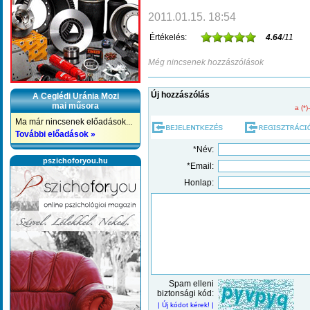
2011.01.15. 18:54
Értékelés:
4.64
/11
Még nincsenek hozzászólások
Új hozzászólás
A Ceglédi Uránia Mozi
mai műsora
a (*)
Ma már nincsenek előadások...
További előadások »
*Név:
pszichoforyou.hu
*Email:
Honlap:
Spam elleni
biztonsági kód:
| Új kódot kérek! |