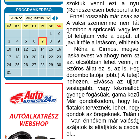
szoktuk venni ezt a nyug
(Rendszeresen beleborul a k
PROGRAMKERESŐ
Ennél rosszabb már csak az a
A vaksi szememmel nem láto
Hé
Ke
Sz
Cs
Pé
Sz
Va
gombon a spriccelő, vagy lezá
1
2
jól lefújtam vele a papát,
3
4
5
6
7
8
9
javult tőle a látásom, elhihetit
Néha a Cirmost megvendé
10
11
12
13
14
15
16
laskalevest valahogy nem szí
17
18
19
20
21
22
23
azt olcsóbban lehet venni, 
24
25
26
27
28
29
30
Szőrös állat ez is, az is. F
31
doromboltatója jobb.) A tete
nehezen. Elvássa az ujjam
vastagabb, vagy kézreálló
gyenge fogásúak, gama kezűek
Már gondolkodom, hogy lev
fiatalok terveznek, lehet, h
gondok az öregeknek. Talán 
Van énnékem már valóságos 
szájatok is eltátjátok a cso
el...