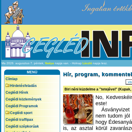
Ingatlan értékb
Ma 2026. augusztus 7. péntek,
Ibolya
napja van. - Holnap
László
napja lesz.
MENÜ
Hír, program, kommente
Címlap
vis
Hirdetésfeladás
Biri néni küzdelme a "tetejével" (Kupak, t
Ceglédi Hírek
No, Kedveskéi
Ceglédi közlemények
este!
Ceglédi Programok
Ásványvizet a
Ceglédi sport
nem tudom jól
Ceglédi traffipax
hogy Édesanyám
Ceglédi szépkorúak
is, az asztal körül zavarás