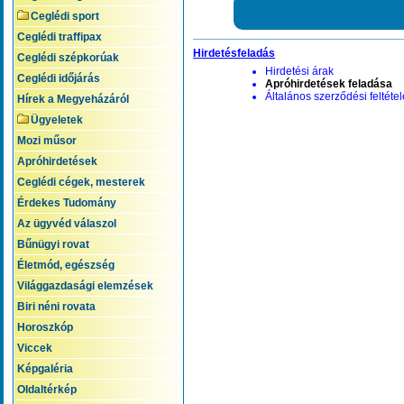
Ceglédi sport
Ceglédi traffipax
Hirdetésfeladás
Ceglédi szépkorúak
Hirdetési árak
Ceglédi időjárás
Apróhirdetések feladása
Általános szerződési feltéte
Hírek a Megyeházáról
Ügyeletek
Mozi műsor
Apróhirdetések
Ceglédi cégek, mesterek
Érdekes Tudomány
Az ügyvéd válaszol
Bűnügyi rovat
Életmód, egészség
Világgazdasági elemzések
Biri néni rovata
Horoszkóp
Viccek
Képgaléria
Oldaltérkép