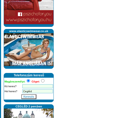
www.elasticswimwear.co.uk
Telefonszám kereső
Magánszemélyt:
Céget:
Kit keres?
Hol keres?
Keresés
CEGLÉD 2 percben