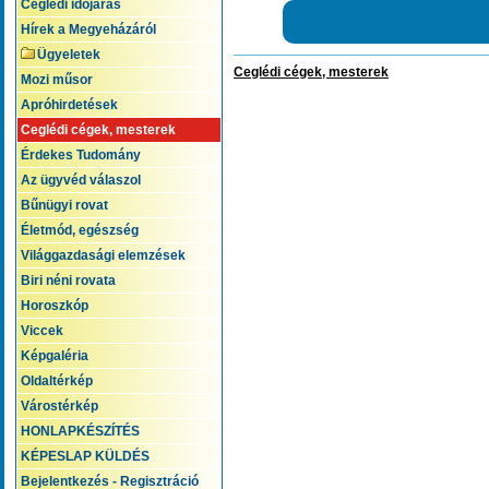
Ceglédi időjárás
Hírek a Megyeházáról
Ügyeletek
Ceglédi cégek, mesterek
Mozi műsor
Apróhirdetések
Ceglédi cégek, mesterek
Érdekes Tudomány
Az ügyvéd válaszol
Bűnügyi rovat
Életmód, egészség
Világgazdasági elemzések
Biri néni rovata
Horoszkóp
Viccek
Képgaléria
Oldaltérkép
Várostérkép
HONLAPKÉSZÍTÉS
KÉPESLAP KÜLDÉS
Bejelentkezés - Regisztráció