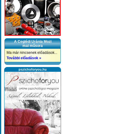
A Ceglédi Uránia Mozi
mai műsora
Ma már nincsenek előadások...
További előadások »
pszichoforyou.hu