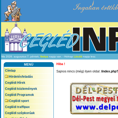
Ingatlan értékb
Ma 2026. augusztus 7. péntek,
Ibolya
napja van. - Holnap
László
napja lesz.
Hiba !
MENÜ
Címlap
Sajnos nincs (még) ilyen oldal:
/index.php
Hirdetésfeladás
Ceglédi Hírek
Ceglédi közlemények
Ceglédi Programok
Ceglédi sport
Ceglédi traffipax
Ceglédi szépkorúak