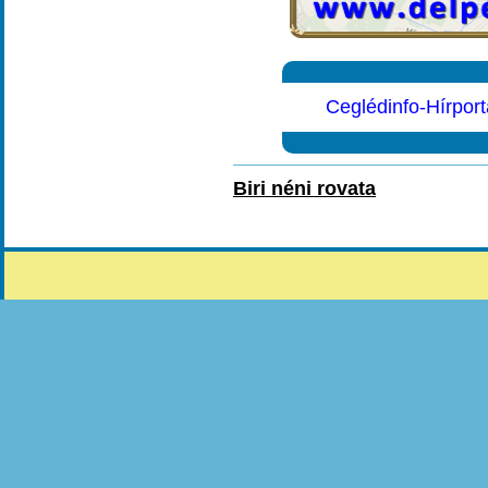
Ceglédinfo-Hírport
Biri néni rovata