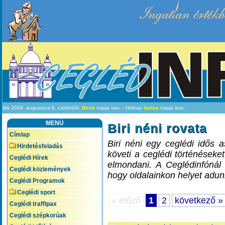
Ingatlan értékb
Ma 2026. augusztus 6. csütörtök,
Berta
napja van. - Holnap
Ibolya
napja lesz.
MENÜ
Biri néni rovata
Címlap
Biri néni egy ceglédi idős 
Hirdetésfeladás
követi a ceglédi történéseke
Ceglédi Hírek
elmondani. A Ceglédinfónál h
Ceglédi közlemények
hogy oldalainkon helyet adun
Ceglédi Programok
Ceglédi sport
« előző
1
2
következő »
Ceglédi traffipax
Ceglédi szépkorúak