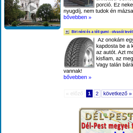
porció. Ez neke
nyugdíj, nem tudok én mázs
bővebben »
Biri néni és a téli gumi - olvasói levél
Az onokám egyi
kapdosta be a 
az autót. Azt mo
kisfiam, az me
Vagy talán bárá
vannak!
bővebben »
« előző
1
2
következő »