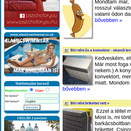
Mondtam már, h
rosszul válasz
valami ódon da
bővebben »
www.elasticswimwear.co.uk
Biri néni és a konvektor - olvasói lev
Kedveskéim, el
Már most foga v
nekem.) A kony
konvektort, mer
miatt. Mondom
Telefonszám kereső
bővebben »
Magánszemélyt:
Céget:
Kit keres?
Hol keres?
Biri néni brikettet vett »
Keresés
Ezzel a téllel 
Most is, mi tö
CEGLÉD 2 percben
barkácsboltban 
brikettet. Csin