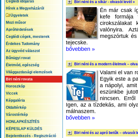
Ceglédi időjárás
Biri néni és a síkár - olvasói levél »
Hírek a Megyeházáról
Én már csak íg
Ügyeletek
kefe formája 
cirokszálakat
Mozi műsor
valónyira. Az
Apróhirdetések
megszórtuk és 
Ceglédi cégek, mesterek
tejecske.
Érdekes Tudomány
bővebben »
Az ügyvéd válaszol
Bűnügyi rovat
Biri néni és a modern élelmek – olva
Életmód, egészség
Valami el van r
Világgazdasági elemzések
Egyik este a pa
Biri néni rovata
a nápolyi, amit
Horoszkóp
eszünkbe jutot
Viccek
nincsen. Errő
Képgaléria
Igen, az a tízdekás, ami oly
Oldaltérkép
málnaszem.
Várostérkép
bővebben »
HONLAPKÉSZÍTÉS
KÉPESLAP KÜLDÉS
Biri néni és az apró betűk – olvasói l
Bejelentkezés - Regisztráció