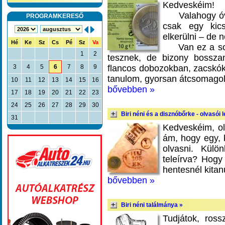
Kedveskéim!
Valahogy óvak
PROGRAMKERESŐ
csak egy kics
elkerülni – de
Hé
Ke
Sz
Cs
Pé
Sz
Va
Van ez a sok 
1
2
tesznek, de bizony bossz
3
4
5
6
7
8
9
flancos dobozokban, zacskó
tanulom, gyorsan átcsomagol
10
11
12
13
14
15
16
bővebben »
17
18
19
20
21
22
23
24
25
26
27
28
29
30
Biri néni és a disznóbőrke - olvasói l
31
Kedveskéim, o
ám, hogy egy, k
olvasni. Külö
teleírva? Hogy
hentesnél kitan
bővebben »
Biri néni találmánya »
Tudjátok, ros