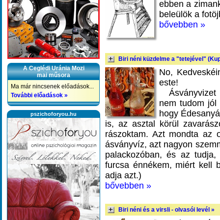
ebben a zimank
beleülök a fotö
bővebben »
Biri néni küzdelme a "tetejével" (Kupa
A Ceglédi Uránia Mozi
No, Kedveskéi
mai műsora
este!
Ma már nincsenek előadások...
Ásványvizet a
További előadások »
nem tudom jól
hogy Édesanyám
pszichoforyou.hu
is, az asztal körül zavarás
rászoktam. Azt mondta az 
ásványvíz, azt nagyon szemme
palackozóban, és az tudja, m
furcsa énnékem, miért kell 
adja azt.)
bővebben »
Biri néni és a virsli - olvasói levél »