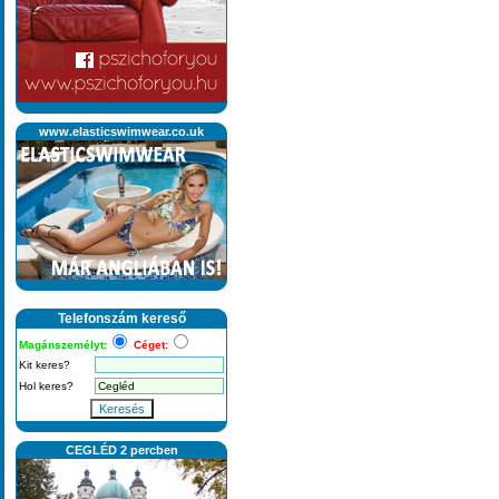
www.elasticswimwear.co.uk
Telefonszám kereső
Magánszemélyt:
Céget:
Kit keres?
Hol keres?
Keresés
CEGLÉD 2 percben