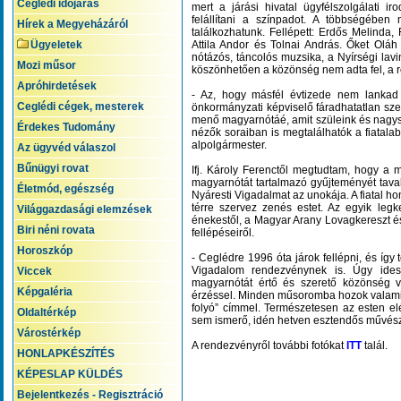
Ceglédi időjárás
mert a járási hivatal ügyfélszolgálati ir
felállítani a színpadot. A többségében 
Hírek a Megyeházáról
találkozhatunk. Fellépett: Erdős Melinda,
Ügyeletek
Attila Andor és Tolnai András. Őket Oláh 
nótázós, táncolós muzsika, a Nyírségi lavi
Mozi műsor
köszönhetően a közönség nem adta fel, a r
Apróhirdetések
- Az, hogy másfél évtizede nem lankad 
Ceglédi cégek, mesterek
önkormányzati képviselő fáradhatatlan s
menő magyarnótáé, amit szüleink és nagyszü
Érdekes Tudomány
nézők soraiban is megtalálhatók a fiatal
alpolgármester.
Az ügyvéd válaszol
Bűnügyi rovat
Ifj. Károly Ferenctől megtudtam, hogy a 
magyarnótát tartalmazó gyűjteményét taval
Életmód, egészség
Nyáresti Vigadalmat az unokája. A fiatal h
térre szervez zenés estet. Az egyik leg
Világgazdasági elemzések
énekestől, a Magyar Arany Lovagkereszt é
Biri néni rovata
fellépéseiről.
Horoszkóp
- Ceglédre 1996 óta járok fellépni, és így
Vigadalom rendezvénynek is. Úgy ides
Viccek
magyarnótát értő és szerető közönség v
Képgaléria
érzéssel. Minden műsoromba hozok valami 
folyó” címmel. Természetesen az esten e
Oldaltérkép
sem ismerő, idén hetven esztendős művés
Várostérkép
A rendezvényről további fotókat
ITT
talál.
HONLAPKÉSZÍTÉS
KÉPESLAP KÜLDÉS
Bejelentkezés - Regisztráció