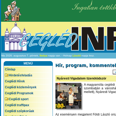
Ingatlan értékb
Ma 2026. augusztus 7. péntek,
Ibolya
napja van. - Holnap
László
napja lesz.
MENÜ
Hír, program, kommente
Címlap
v
Hirdetésfeladás
Nyáresti Vigadalom tizenötödször
Ceglédi Hírek
A magyarnóta ceglédi 
Ceglédi közlemények
szombatján a városh
mellett), Nyáresti Viga
Ceglédi Programok
Ceglédi sport
Ceglédi traffipax
Ceglédi szépkorúak
Az eseményen megjelent Földi László orszá