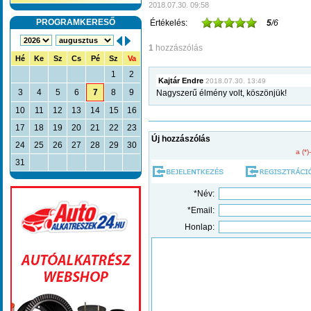
2018.07.30. 09:58
PROGRAMKERESŐ
Értékelés:
5
/6
1
hozzászólás
Hé
Ke
Sz
Cs
Pé
Sz
Va
1
2
Kajtár Endre
2018.07.30. 13:49
3
4
5
6
7
8
9
Nagyszerű élmény volt, köszönjük!
10
11
12
13
14
15
16
17
18
19
20
21
22
23
Új hozzászólás
24
25
26
27
28
29
30
a (*)
31
*Név:
*Email:
Honlap: