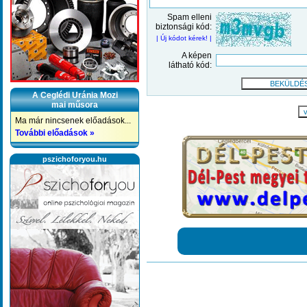
Spam elleni
biztonsági kód:
| Új kódot kérek! |
A képen
látható kód:
A Ceglédi Uránia Mozi
mai műsora
v
Ma már nincsenek előadások...
További előadások »
pszichoforyou.hu