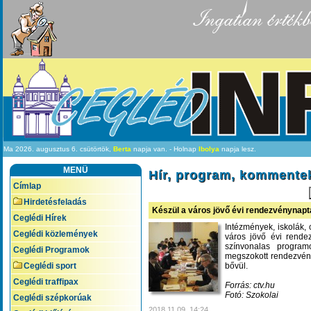
Ingatlan értékb
Ma 2026. augusztus 6. csütörtök,
Berta
napja van. - Holnap
Ibolya
napja lesz.
MENÜ
Hír, program, kommente
Címlap
Hirdetésfeladás
Készül a város jövő évi rendezvénynapt
Ceglédi Hírek
Intézmények, iskolák, c
Ceglédi közlemények
város jövő évi rende
színvonalas progra
Ceglédi Programok
megszokott rendezvén
Ceglédi sport
bővül.
Ceglédi traffipax
Forrás: ctv.hu
Fotó: Szokolai
Ceglédi szépkorúak
2018.11.09. 14:24