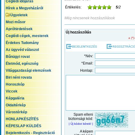
Ceglédi időjárás
Értékelés:
5
/2
Hírek a Megyeházáról
Ügyeletek
Még nincsenek hozzászólások
Mozi műsor
Apróhirdetések
Új hozzászólás
Ceglédi cégek, mesterek
a (*)
Érdekes Tudomány
Az ügyvéd válaszol
*Név:
Bűnügyi rovat
*Email:
Életmód, egészség
Világgazdasági elemzések
Honlap:
Biri néni rovata
Horoszkóp
Viccek
Képgaléria
Oldaltérkép
Várostérkép
Spam elleni
biztonsági kód:
HONLAPKÉSZÍTÉS
| Új kódot kérek! |
KÉPESLAP KÜLDÉS
A képen
Bejelentkezés - Regisztráció