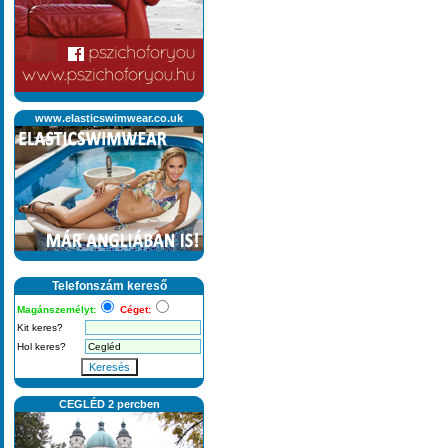
www.elasticswimwear.co.uk
Telefonszám kereső
Magánszemélyt:
Céget:
Kit keres?
Hol keres?
Keresés
CEGLÉD 2 percben