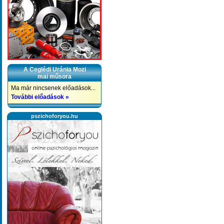
A Ceglédi Uránia Mozi
mai műsora
Ma már nincsenek előadások...
További előadások »
pszichoforyou.hu