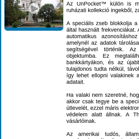
Az UnPocket™ külön is me
ruházati kollekció ingekből, z
A speciális zseb blokkolja 
által használt frekvenciákat
automatikus azonosításhoz
amelynél az adatok tárolás
segítségével történik. A
objektumba. Ez megtalálh
bankkártyákon, és az újabb
tulajdonos tudta nélkül, távo
így lehet ellopni valakine
adatait.
Ha valaki nem szeretné, hog
akkor csak tegye be a speciá
útlevelét, ezzel máris elektro
védelem alatt állnak. A Th
vásárlóinak.
Az amerikai tudós, államf