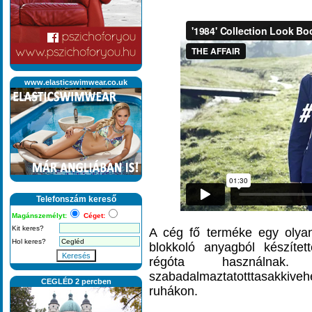
www.elasticswimwear.co.uk
Telefonszám kereső
Magánszemélyt:
Céget:
Kit keres?
A cég fő terméke egy olyan
Hol keres?
blokkoló anyagból készítet
Keresés
régóta haszn
szabadalmaztatotttasakkiveh
CEGLÉD 2 percben
ruhákon.