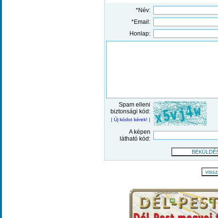
*Név:
*Email:
Honlap:
Spam elleni
biztonsági kód:
| Új kódot kérek! |
A képen
látható kód:
viss