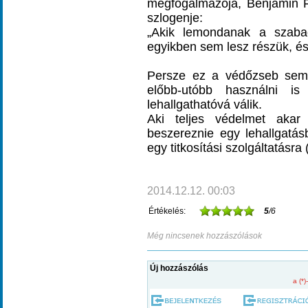
megfogalmazója, Benjamin Fr
szlogenje:
„Akik lemondanak a szabad
egyikben sem lesz részük, é
Persze ez a védőzseb sem n
előbb-utóbb használni is
lehallgathatóvá válik.
Aki teljes védelmet aka
beszereznie egy lehallgatásb
egy titkosítási szolgáltatásra 
2014.12.12. 00:03
Értékelés:
5
/6
Még nincsenek hozzászólások
Új hozzászólás
a (*)