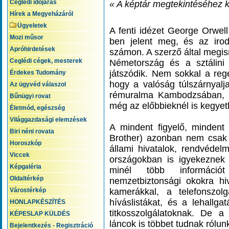
Ceglédi időjárás
« A képtár megtekintéséhez ka
Hírek a Megyeházáról
Ügyeletek
A fenti idézet George Orwel
Mozi műsor
ben jelent meg, és az irod
Apróhirdetések
számon. A szerző által megism
Ceglédi cégek, mesterek
Németország és a sztálini
játszódik. Nem sokkal a reg
Érdekes Tudomány
hogy a valóság túlszárnyalja
Az ügyvéd válaszol
rémuralma Kambodzsában, 
Bűnügyi rovat
még az előbbieknél is kegyetle
Életmód, egészség
Világgazdasági elemzések
A mindent figyelő, mindent
Biri néni rovata
Brother) azonban nem csak a
Horoszkóp
állami hivatalok, rendvédelm
Viccek
országokban is igyekeznek
Képgaléria
minél több információt 
Oldaltérkép
nemzetbiztonsági okokra hi
Várostérkép
kamerákkal, a telefonszol
híváslistákat, és a lehallga
HONLAPKÉSZÍTÉS
titkosszolgálatoknak. De a 
KÉPESLAP KÜLDÉS
láncok is többet tudnak rólun
Bejelentkezés - Regisztráció