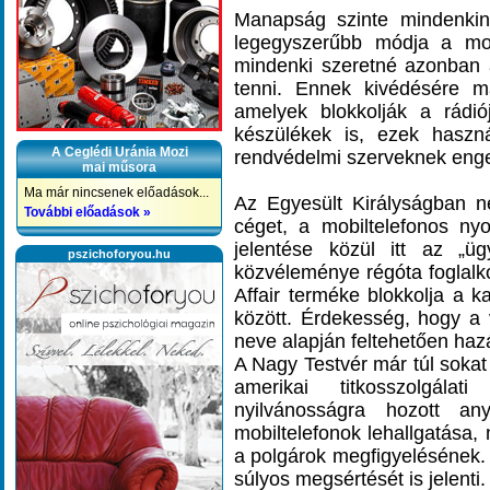
Manapság szinte mindenkin
legegyszerűbb módja a mob
mindenki szeretné azonban
tenni. Ennek kivédésére má
amelyek blokkolják a rádió
készülékek is, ezek hasz
A Ceglédi Uránia Mozi
rendvédelmi szerveknek enge
mai műsora
Ma már nincsenek előadások...
Az Egyesült Királyságban n
További előadások »
céget, a mobiltelefonos ny
jelentése közül itt az „ü
pszichoforyou.hu
közvéleménye régóta foglalko
Affair terméke blokkolja a k
között. Érdekesség, hogy a v
neve alapján feltehetően haz
A Nagy Testvér már túl sokat 
amerikai titkosszolgál
nyilvánosságra hozott an
mobiltelefonok lehallgatása
a polgárok megfigyelésének. 
súlyos megsértését is jelenti.