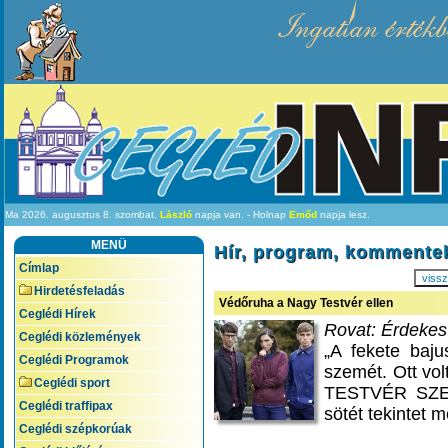
Ingatlan értékb
Ma 2026. augusztus 8. szombat,
László
napja van. - Holnap
Emőd
napja lesz.
MENÜ
Hír, program, kommente
Címlap
viss
Hirdetésfeladás
Védőruha a Nagy Testvér ellen
Ceglédi Hírek
Rovat: Érdeke
Ceglédi közlemények
„A fekete baj
Ceglédi Programok
szemét. Ott vo
Ceglédi sport
TESTVÉR SZEMM
Ceglédi traffipax
sötét tekintet 
Ceglédi szépkorúak