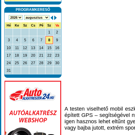
PROGRAMKERESŐ
Hé
Ke
Sz
Cs
Pé
Sz
Va
1
2
3
4
5
6
7
8
9
10
11
12
13
14
15
16
17
18
19
20
21
22
23
24
25
26
27
28
29
30
31
A testen viselhető mobil esz
épített GPS – segítségével
igen hasznos lehet eltűnt gye
vagy bajba jutott, extrém spor